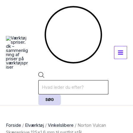
Gå
Products
til
search
indholdet
SØG
Forside
/
Elværktøj
/
Vinkelslibere
/ Norton Vulcan
Skæreskive 125×1,6 mm til rustfrit stål