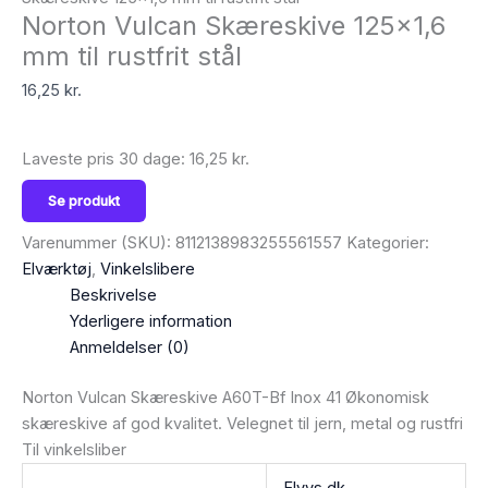
Norton Vulcan Skæreskive 125×1,6
mm til rustfrit stål
16,25
kr.
Laveste pris 30 dage:
16,25
kr.
Se produkt
Varenummer (SKU):
8112138983255561557
Kategorier:
Elværktøj
,
Vinkelslibere
Beskrivelse
Yderligere information
Anmeldelser (0)
Norton Vulcan Skæreskive A60T-Bf Inox 41 Økonomisk
skæreskive af god kvalitet. Velegnet til jern, metal og rustfri
Til vinkelsliber
Elvvs.dk