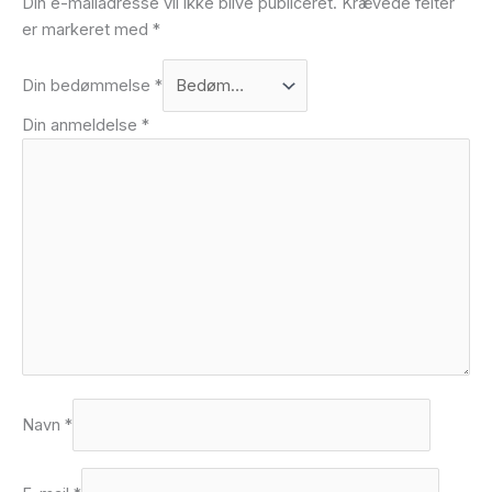
Din e-mailadresse vil ikke blive publiceret.
Krævede felter
er markeret med
*
Din bedømmelse
*
Din anmeldelse
*
Navn
*