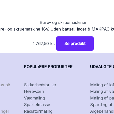
Bore- og skruemaskiner
re- og skruemaskine 18V. Uden batteri, lader & MAKPAC 
1.767,50
kr.
Se produkt
POPULÆRE PRODUKTER
UDVALGTE 
kus på
Sikkerhedsbriller
Maling af lof
Høreværn
Maling af v
Vægmaling
Maling af pa
Spartelmasse
Spartling a
inger
Radiatormaling
Algebehandli