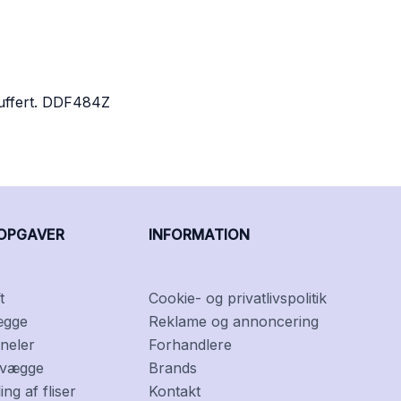
kuffert. DDF484Z
OPGAVER
INFORMATION
t
Cookie- og privatlivspolitik
ægge
Reklame og annoncering
neler
Forhandlere
f vægge
Brands
ng af fliser
Kontakt