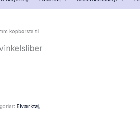
mm kopbørste til
inkelsliber
gorier:
Elværktøj
,