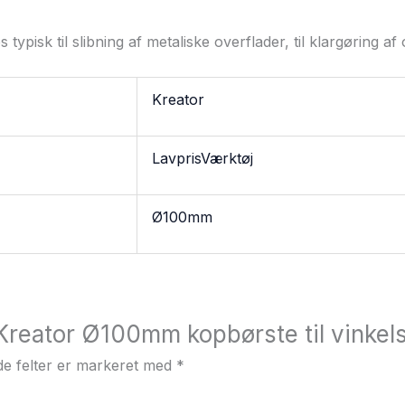
s typisk til slibning af metaliske overflader, til klargøring 
Kreator
LavprisVærktøj
Ø100mm
“Kreator Ø100mm kopbørste til vinkels
e felter er markeret med
*