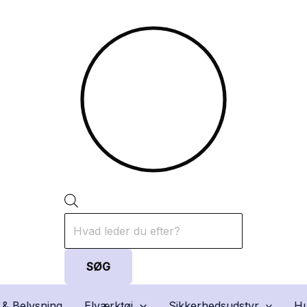
Products
search
SØG
 & Belysning
Elværktøj
Sikkerhedsudstyr
Hu