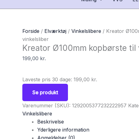
Forside
/
Elværktøj
/
Vinkelslibere
/ Kreator Ø100
vinkelsliber
Kreator Ø100mm kopbørste til v
199,00
kr.
Laveste pris 30 dage:
199,00
kr.
Se produkt
Varenummer (SKU):
1292005377232222957
Kate
Vinkelslibere
Beskrivelse
Yderligere information
Anmeldelser (0)