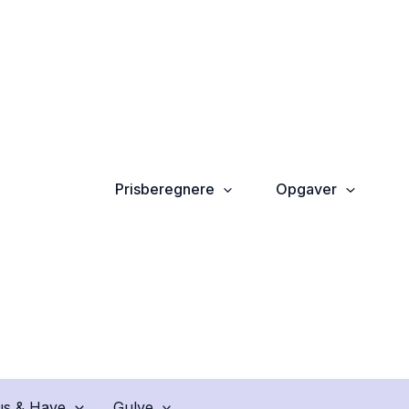
Prisberegnere
Opgaver
s & Have
Gulve