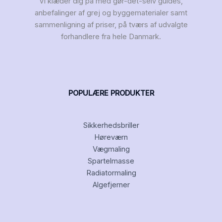
Vi klæder dig på med gør-det-selv guides,
anbefalinger af grej og byggematerialer samt
sammenligning af priser, på tværs af udvalgte
forhandlere fra hele Danmark.
POPULÆRE PRODUKTER
Sikkerhedsbriller
Høreværn
Vægmaling
Spartelmasse
Radiatormaling
Algefjerner