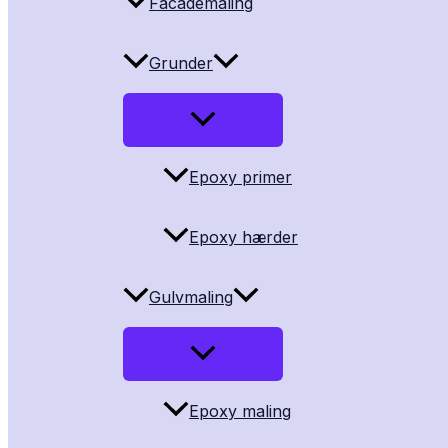
Facademaling
Grunder
Epoxy primer
Epoxy hærder
Gulvmaling
Epoxy maling