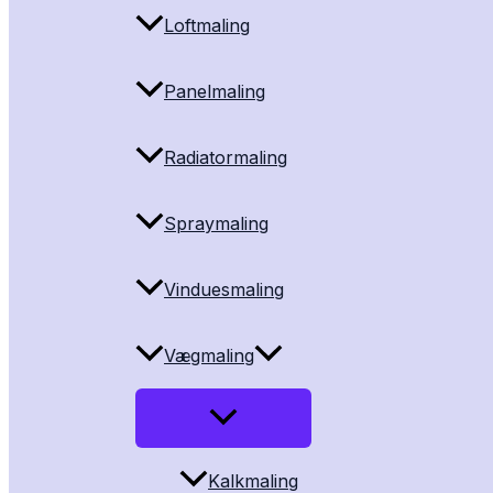
Loftmaling
Panelmaling
Radiatormaling
Spraymaling
Vinduesmaling
Vægmaling
Kalkmaling