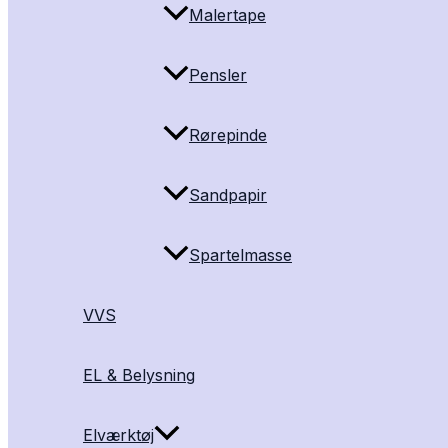
Malertape
Pensler
Rørepinde
Sandpapir
Spartelmasse
VVS
EL & Belysning
Elværktøj