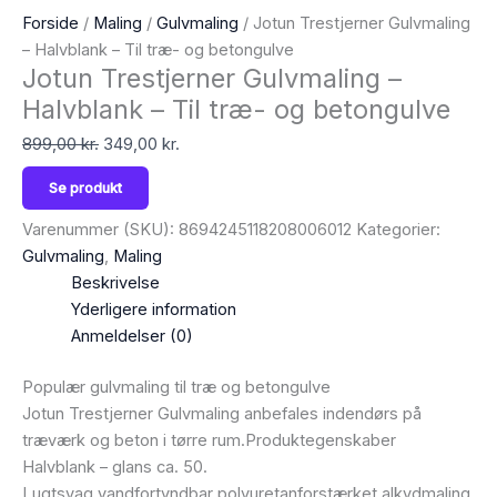
Forside
/
Maling
/
Gulvmaling
/ Jotun Trestjerner Gulvmaling
– Halvblank – Til træ- og betongulve
Jotun Trestjerner Gulvmaling –
Halvblank – Til træ- og betongulve
899,00
kr.
349,00
kr.
Se produkt
Varenummer (SKU):
8694245118208006012
Kategorier:
Gulvmaling
,
Maling
Beskrivelse
Yderligere information
Anmeldelser (0)
Populær gulvmaling til træ og betongulve
Jotun Trestjerner Gulvmaling anbefales indendørs på
træværk og beton i tørre rum.Produktegenskaber
Halvblank – glans ca. 50.
Lugtsvag vandfortyndbar polyuretanforstærket alkydmaling