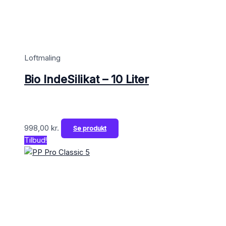
Loftmaling
Bio IndeSilikat – 10 Liter
998,00
kr.
Se produkt
Tilbud!