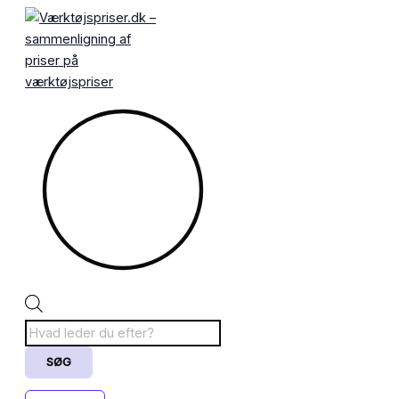
Gå
Products
til
search
indholdet
SØG