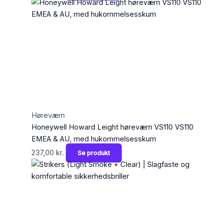
Høreværn
Honeywell Howard Leight høreværn VS110 VS110
EMEA & AU, med hukommelsesskum
237,00
kr.
Se produkt