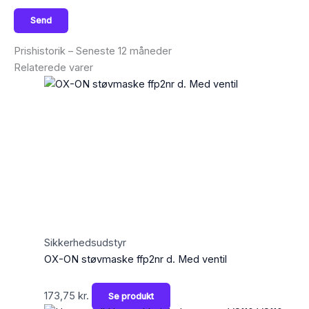
Prishistorik – Seneste 12 måneder
Relaterede varer
Sikkerhedsudstyr
OX-ON støvmaske ffp2nr d. Med ventil
173,75
kr.
Se produkt