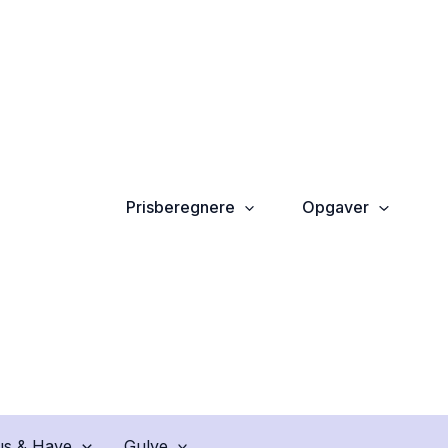
Prisberegnere
Opgaver
s & Have
Gulve