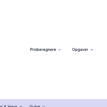
Prisberegnere
Opgaver
s & Have
Gulve