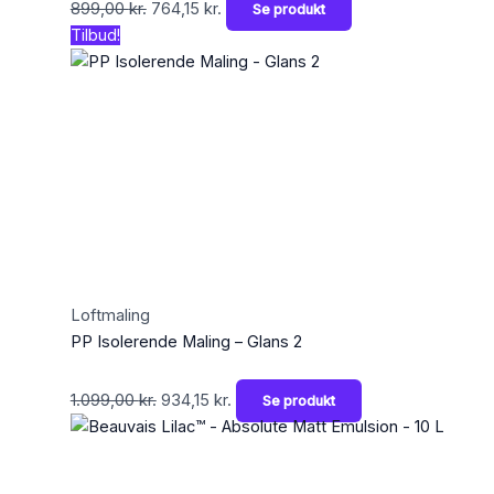
899,00
kr.
764,15
kr.
Se produkt
Tilbud!
Loftmaling
PP Isolerende Maling – Glans 2
1.099,00
kr.
934,15
kr.
Se produkt