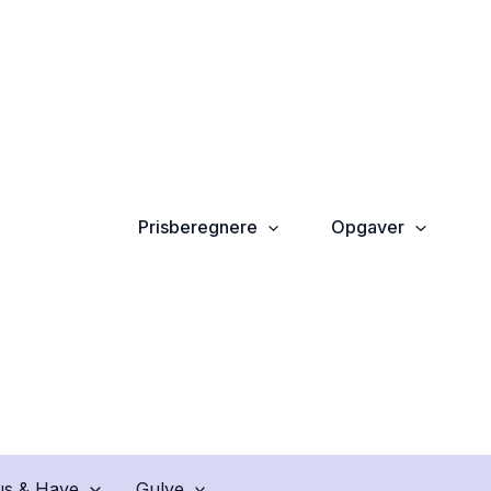
Prisberegnere
Opgaver
s & Have
Gulve