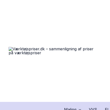
Gå
til
indholdet
Maling
VVS
EL