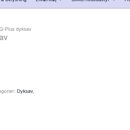
Q-Plus dyksav
sav
egorier:
Dyksav
,