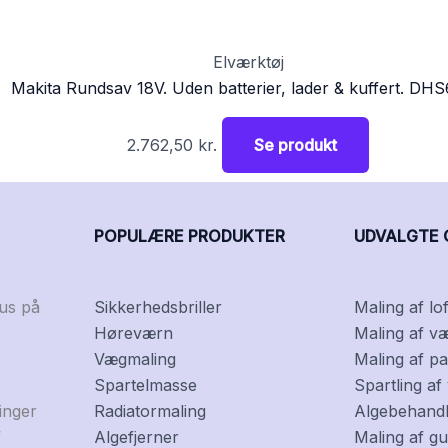
Elværktøj
Makita Rundsav 18V. Uden batterier, lader & kuffert. DH
2.762,50
kr.
Se produkt
POPULÆRE PRODUKTER
UDVALGTE 
kus på
Sikkerhedsbriller
Maling af lof
Høreværn
Maling af v
Vægmaling
Maling af pa
Spartelmasse
Spartling a
inger
Radiatormaling
Algebehandli
f
Algefjerner
Maling af gu