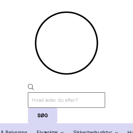
Products
search
SØG
 & Belysning
Elværktøj
Sikkerhedsudstyr
Hu