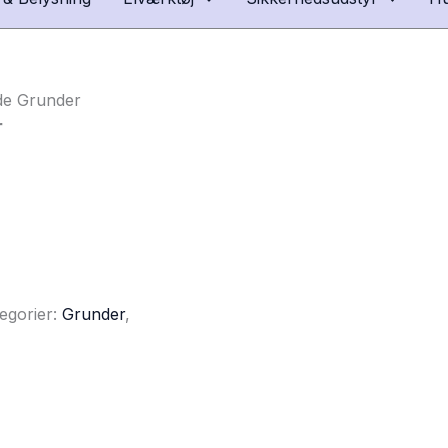
de Grunder
r
egorier:
Grunder
,