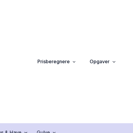
Prisberegnere
Opgaver
s & Have
Gulve