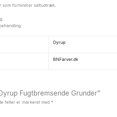
 som forhindrer saltudtræk.
g.
behandling.
Dyrup
BNFarver.dk
 “Dyrup Fugtbremsende Grunder”
e felter er markeret med
*