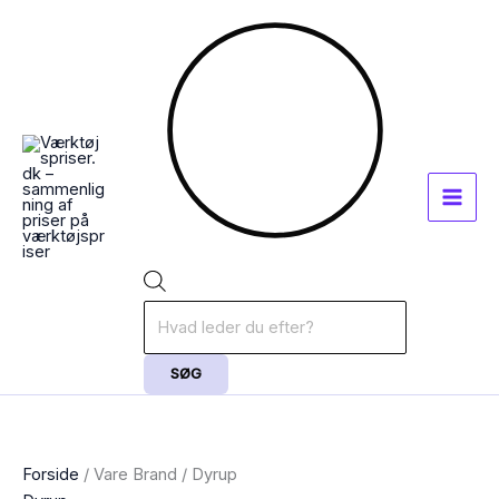
Gå
Sorteret
Products
til
efter
search
indholdet
popularitet
SØG
Forside
/ Vare Brand / Dyrup