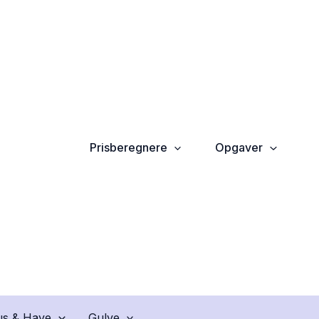
Prisberegnere
Opgaver
s & Have
Gulve