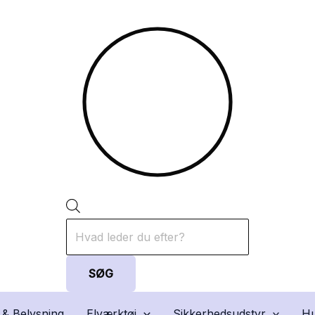
Products
search
SØG
 & Belysning
Elværktøj
Sikkerhedsudstyr
Hu