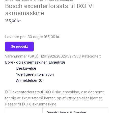
Bosch excenterforsats til IXO VI
skruemaskine
165,00
kr.
Laveste pris 30 dage:
165,00
kr.
Se produkt
Varenummer (SKU):
1291992828029597553
Kategorier:
Bore- og skruemaskiner
,
Elværktøj
Beskrivelse
Yderligere information
Anmeldelser (0)
IXO excenterforsats til IXO 6 skruemaskine, gør det nemt
for dig at skrue tæt på kanter, op af væggen eller hjørner.
Passer til IXO 6 skruemaskine
Bosch Home & Garden