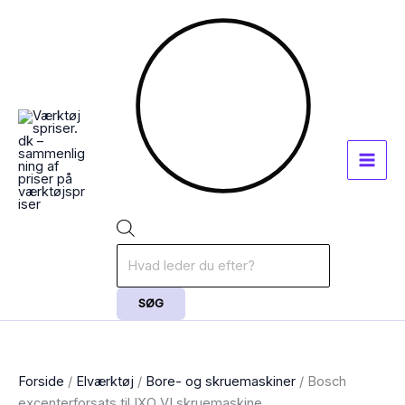
Gå
Products
til
search
indholdet
SØG
Forside
/
Elværktøj
/
Bore- og skruemaskiner
/ Bosch
excenterforsats til IXO VI skruemaskine