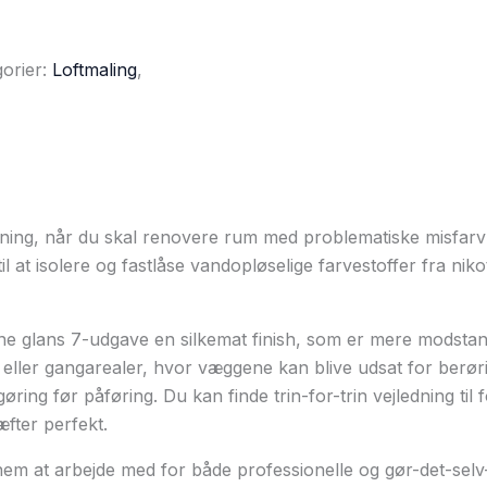
orier:
Loftmaling
,
sning, når du skal renovere rum med problematiske misfarv
til at isolere og fastlåse vandopløselige farvestoffer fra ni
ne glans 7-udgave en silkemat finish, som er mere modstand
 eller gangarealer, hvor væggene kan blive udsat for berørin
øring før påføring. Du kan finde trin-for-trin vejledning ti
æfter perfekt.
 at arbejde med for både professionelle og gør-det-selv-