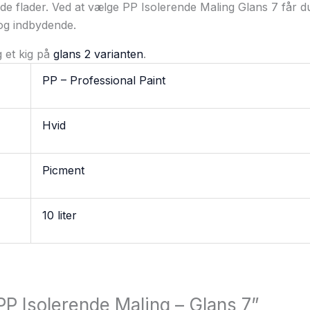
de flader. Ved at vælge PP Isolerende Maling Glans 7 får du 
 og indbydende.
g et kig på
glans 2 varianten
.
PP – Professional Paint
Hvid
Picment
10 liter
PP Isolerende Maling – Glans 7”