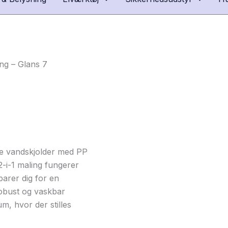
ng – Glans 7
rre vandskjolder med PP
2-i-1 maling fungerer
arer dig for en
robust og vaskbar
um, hvor der stilles