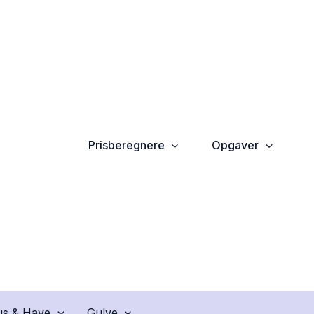
Prisberegnere
Opgaver
s & Have
Gulve