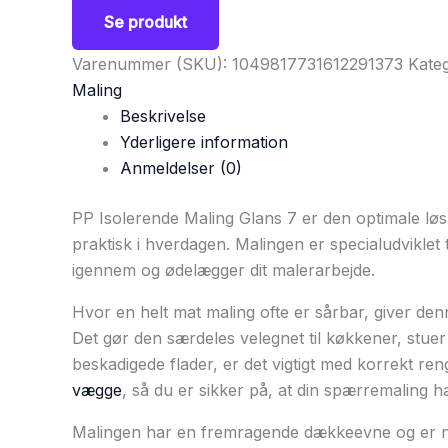
Se produkt
Varenummer (SKU):
1049817731612291373
Kateg
Maling
Beskrivelse
Yderligere information
Anmeldelser (0)
PP Isolerende Maling Glans 7 er den optimale lø
praktisk i hverdagen. Malingen er specialudviklet 
igennem og ødelægger dit malerarbejde.
Hvor en helt mat maling ofte er sårbar, giver den
Det gør den særdeles velegnet til køkkener, stuer
beskadigede flader, er det vigtigt med korrekt reng
vægge
, så du er sikker på, at din spærremaling h
Malingen har en fremragende dækkeevne og er nem