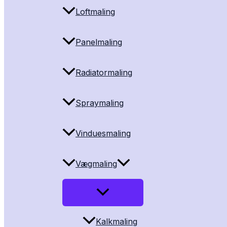
Loftmaling
Panelmaling
Radiatormaling
Spraymaling
Vinduesmaling
Vægmaling
Kalkmaling