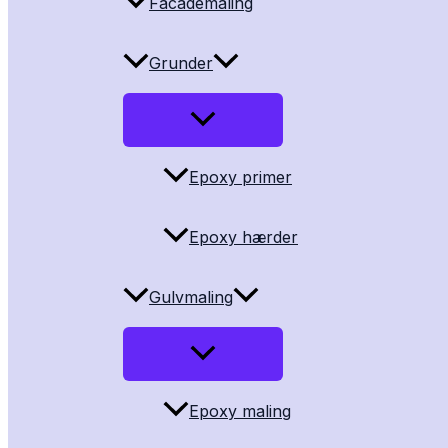
Facademaling
Grunder
Epoxy primer
Epoxy hærder
Gulvmaling
Epoxy maling