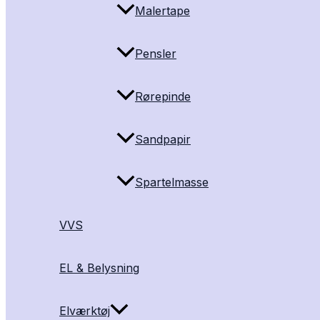
Malertape
Pensler
Rørepinde
Sandpapir
Spartelmasse
VVS
EL & Belysning
Elværktøj