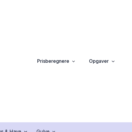
Prisberegnere
Opgaver
s & Have
Gulve