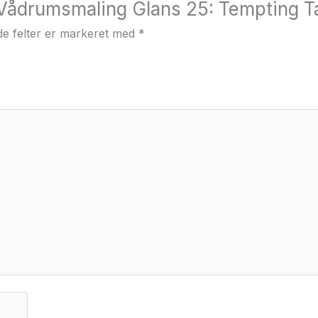
“Vådrumsmaling Glans 25: Tempting T
e felter er markeret med
*