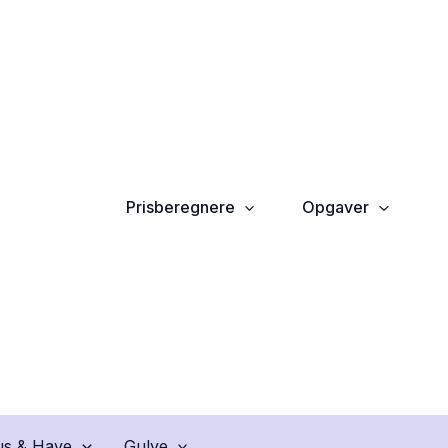
Prisberegnere
Opgaver
s & Have
Gulve