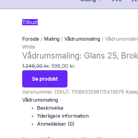
Tilbud!
Forside
/
Maling
/
Vådrumsmaling
/ Vådrumsmalin
White
Vådrumsmaling: Glans 25, Bro
1.249,00
kr.
599,00
kr.
Se produkt
Varenummer (SKU):
1108633298115413976
Kateg
Vådrumsmaling
Beskrivelse
Yderligere information
Anmeldelser (0)