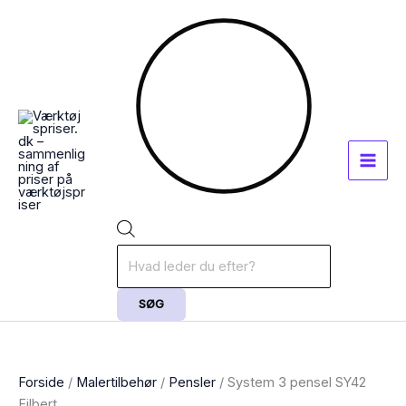
Gå
Products
til
search
indholdet
SØG
Forside
/
Malertilbehør
/
Pensler
/ System 3 pensel SY42
Filbert