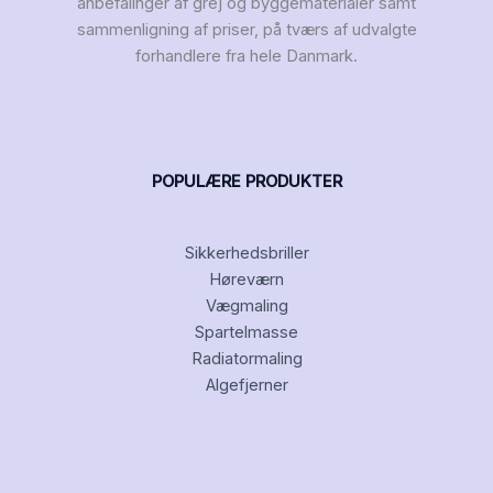
anbefalinger af grej og byggematerialer samt
sammenligning af priser, på tværs af udvalgte
forhandlere fra hele Danmark.
POPULÆRE PRODUKTER
Sikkerhedsbriller
Høreværn
Vægmaling
Spartelmasse
Radiatormaling
Algefjerner