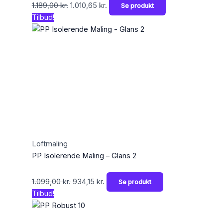
1.189,00
kr.
1.010,65
kr.
Se produkt
Tilbud!
Loftmaling
PP Isolerende Maling – Glans 2
1.099,00
kr.
934,15
kr.
Se produkt
Tilbud!