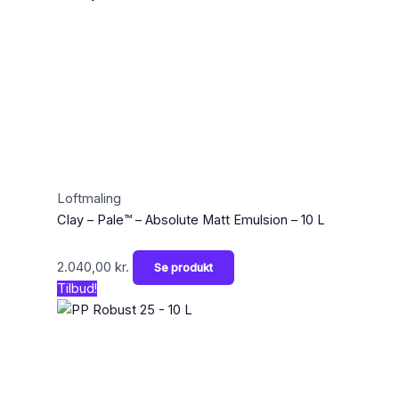
Loftmaling
Clay – Pale™ – Absolute Matt Emulsion – 10 L
2.040,00
kr.
Se produkt
Tilbud!