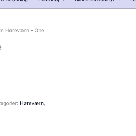
em Høreværn – One
e
tegorier:
Høreværn
,