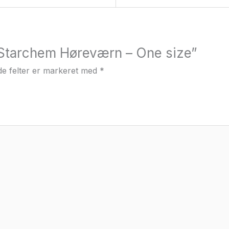
 “Starchem Høreværn – One size”
e felter er markeret med
*