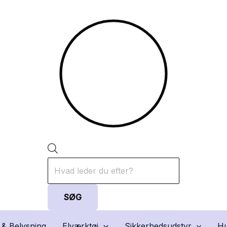
Products
search
SØG
 & Belysning
Elværktøj
Sikkerhedsudstyr
Hu