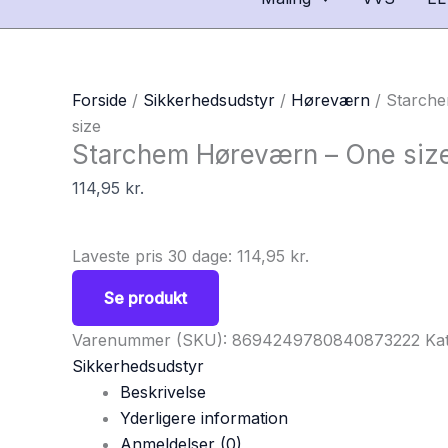
Forside
/
Sikkerhedsudstyr
/
Høreværn
/ Starch
size
Starchem Høreværn – One siz
114,95
kr.
Laveste pris 30 dage:
114,95
kr.
Se produkt
Varenummer (SKU):
8694249780840873222
Ka
Sikkerhedsudstyr
Beskrivelse
Yderligere information
Anmeldelser (0)