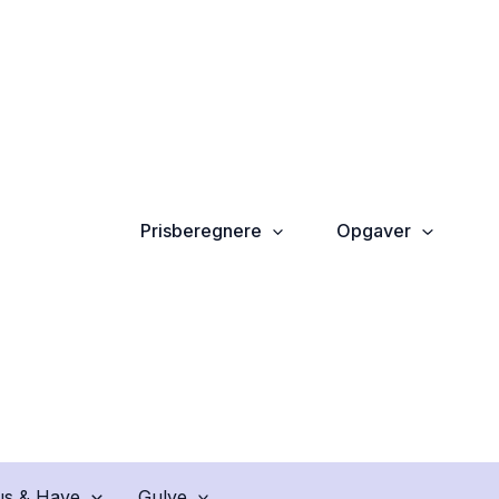
Prisberegnere
Opgaver
s & Have
Gulve