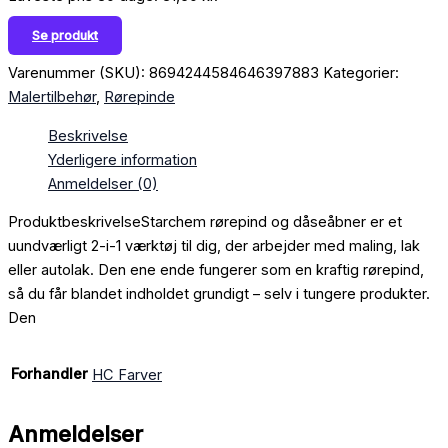
Se produkt
Varenummer (SKU):
8694244584646397883
Kategorier:
Malertilbehør
,
Rørepinde
Beskrivelse
Yderligere information
Anmeldelser (0)
ProduktbeskrivelseStarchem rørepind og dåseåbner er et
uundværligt 2-i-1 værktøj til dig, der arbejder med maling, lak
eller autolak. Den ene ende fungerer som en kraftig rørepind,
så du får blandet indholdet grundigt – selv i tungere produkter.
Den
Forhandler
HC Farver
Anmeldelser