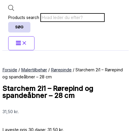
Products search
SØG
Forside
/
Malertilbehør
/
Rørepinde
/ Starchem 2i1 – Rørepind
og spandeåbner – 28 cm
Starchem 2i1 – Rørepind og
spandeåbner – 28 cm
31,50
kr.
Laveste pris 30 dage:
31,50
kr.