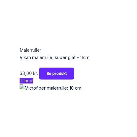
Malerruller
Vikan malerrulle, super glat – 11cm
33,00
kr.
Se produkt
Tilbud!