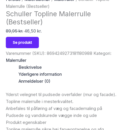
Malerrulle (Bestseller)
Schuller Topline Malerrulle
(Bestseller)
89,95
kr.
46,50
kr.
Se produkt
Varenummer (SKU):
8694249273181180988
Kategori:
Malerruller
Beskrivelse
Yderligere information
Anmeldelser (0)
Yderst velegnet til pudsede overfalder (mur og facade).
Topline malerrulle i mesterkvalitet.
Anbefales til påføring af væg og facademaling på
Pudsede og vandskurede vægge inde og ude
Produkt egenskaber
Topline malerrulle sikre høj farveoptagelse og afg