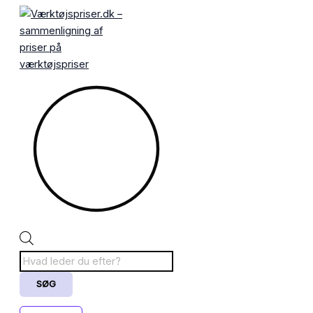
Gå
Products
til
search
indholdet
SØG