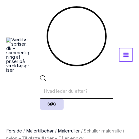
Gå
Products
til
search
indholdet
SØG
Forside
/
Malertilbehør
/
Malerruller
/ Schuller malerrulle i
nylon – Til glatte flader – Tåler epoxy