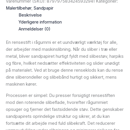
Varenummer (SKU):
8797975834245932941
Kategorier:
Malertilbehør
,
Sandpapir
Beskrivelse
Yderligere information
Anmeldelser (0)
En rensestift i rågummi er et uundværligt værktøj for alle,
der arbejder med maskinslibning. Når du sliber i træ eller
metal, bliver sandpapiret hurtigt fyldt med slibestøv, harpiks
og fibre, hvilket nedsætter effektiviteten og slider unødigt
på materialet. Ved at bruge denne renseklods kan du rense
dine sliberondeller og slibebånd hurtigt og sikkert, mens
maskinen kører.
Processen er simpel: Du presser forsigtigt rensestiften
mod den roterende slibeflade, hvorefter rågummiet
opsuger og fjerner det fastsiddende støv. Dette genskaber
sandpapirets oprindelige struktur og sikrer, at du kan
fortsætte dit arbejde med fuld slibekraft. Det reducerer