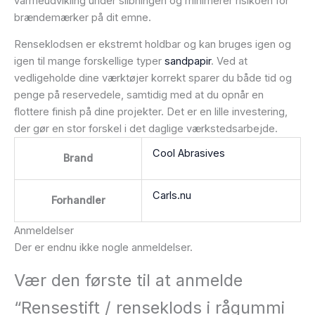
varmeudvikling under slibningen og minimerer risikoen for
brændemærker på dit emne.
Renseklodsen er ekstremt holdbar og kan bruges igen og
igen til mange forskellige typer
sandpapir
. Ved at
vedligeholde dine værktøjer korrekt sparer du både tid og
penge på reservedele, samtidig med at du opnår en
flottere finish på dine projekter. Det er en lille investering,
der gør en stor forskel i det daglige værkstedsarbejde.
Cool Abrasives
Brand
Carls.nu
Forhandler
Anmeldelser
Der er endnu ikke nogle anmeldelser.
Vær den første til at anmelde
“Rensestift / renseklods i rågummi