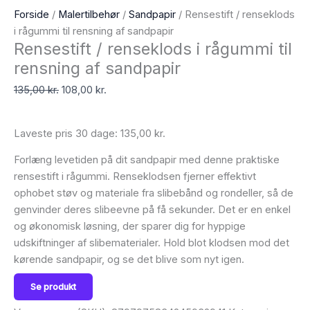
Forside
/
Malertilbehør
/
Sandpapir
/ Rensestift / renseklods
i rågummi til rensning af sandpapir
Rensestift / renseklods i rågummi til
rensning af sandpapir
135,00
kr.
108,00
kr.
Laveste pris 30 dage:
135,00
kr.
Forlæng levetiden på dit sandpapir med denne praktiske
rensestift i rågummi. Renseklodsen fjerner effektivt
ophobet støv og materiale fra slibebånd og rondeller, så de
genvinder deres slibeevne på få sekunder. Det er en enkel
og økonomisk løsning, der sparer dig for hyppige
udskiftninger af slibematerialer. Hold blot klodsen mod det
kørende sandpapir, og se det blive som nyt igen.
Se produkt