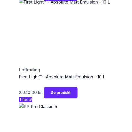
Loftmaling
First Light™ – Absolute Matt Emulsion – 10 L
2.040,00
kr.
Se produkt
Tilbud!