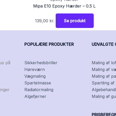
Mipa E10 Epoxy Hærder – 0.5 L
139,00
kr.
Se produkt
POPULÆRE PRODUKTER
UDVALGTE 
kus på
Sikkerhedsbriller
Maling af lof
Høreværn
Maling af v
Vægmaling
Maling af pa
Spartelmasse
Spartling a
inger
Radiatormaling
Algebehandli
f
Algefjerner
Maling af gu
PRISBEREG