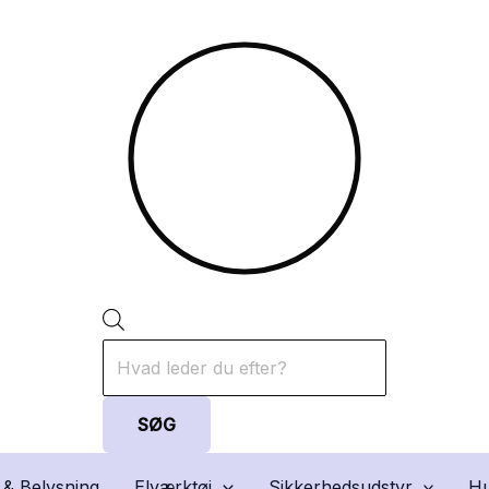
Products
search
SØG
 & Belysning
Elværktøj
Sikkerhedsudstyr
Hu