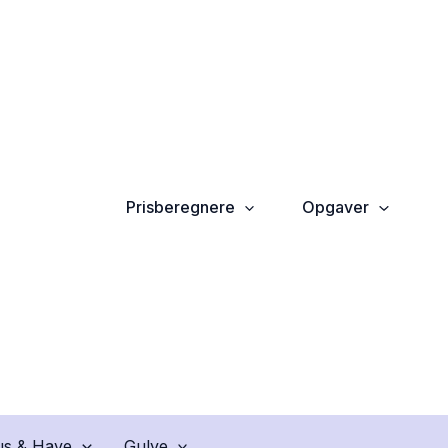
Prisberegnere
Opgaver
s & Have
Gulve