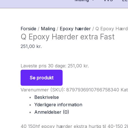
Forside
/
Maling
/
Epoxy hærder
/ Q Epoxy Hærde
Q Epoxy Hærder extra Fast
251,00
kr.
Laveste pris 30 dage:
251,00
kr.
Se produkt
Varenummer (SKU):
8797936910766758340
Kat
Beskrivelse
Yderligere information
Anmeldelser (0)
40 150hf epoxy hærder ekstra hurtig til 40-150 2