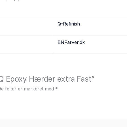
Q-Refinish
BNFarver.dk
“Q Epoxy Hærder extra Fast”
e felter er markeret med
*