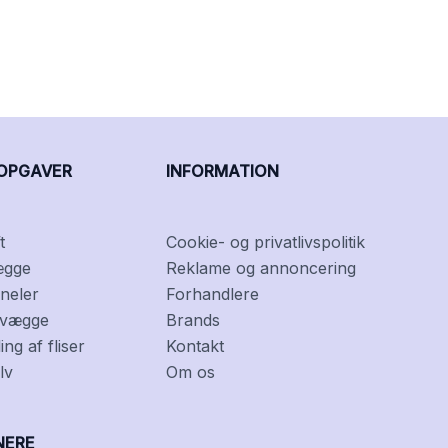
OPGAVER
INFORMATION
t
Cookie- og privatlivspolitik
ægge
Reklame og annoncering
neler
Forhandlere
f vægge
Brands
ng af fliser
Kontakt
lv
Om os
NERE