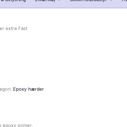
r extra Fast
egori:
Epoxy hærder
k epoxy primer.