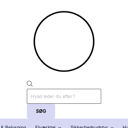
Products
search
SØG
 & Belysning
Elværktøj
Sikkerhedsudstyr
Hu