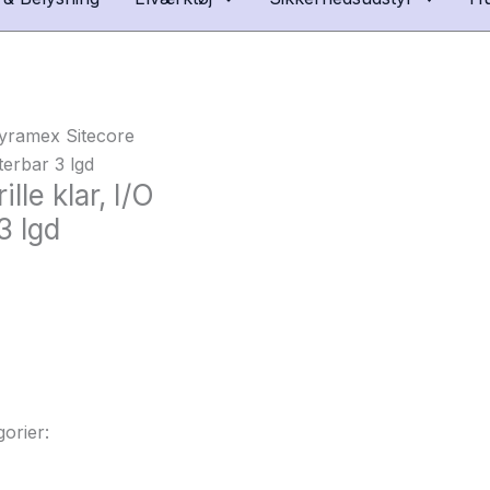
yramex Sitecore
sterbar 3 lgd
le klar, I/O
3 lgd
orier: