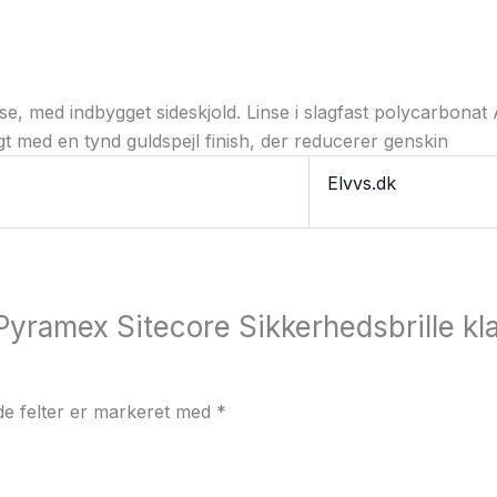
e, med indbygget sideskjold. Linse i slagfast polycarbonat
t med en tynd guldspejl finish, der reducerer genskin
Elvvs.dk
Pyramex Sitecore Sikkerhedsbrille klar,
e felter er markeret med
*