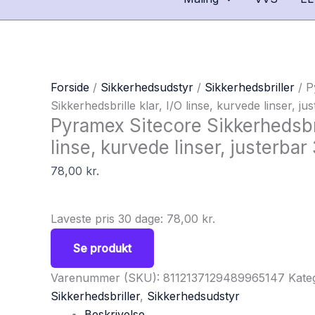
Forside
/
Sikkerhedsudstyr
/
Sikkerhedsbriller
/ P
Sikkerhedsbrille klar, I/O linse, kurvede linser, ju
Pyramex Sitecore Sikkerhedsbril
linse, kurvede linser, justerbar 
78,00
kr.
Laveste pris 30 dage:
78,00
kr.
Se produkt
Varenummer (SKU):
8112137129489965147
Kateg
Sikkerhedsbriller
,
Sikkerhedsudstyr
Beskrivelse