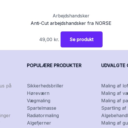
Arbejdshandsker
Anti-Cut arbejdshandsker fra NORSE
49,00
kr.
Se produkt
POPULÆRE PRODUKTER
UDVALGTE 
kus på
Sikkerhedsbriller
Maling af lof
Høreværn
Maling af v
Vægmaling
Maling af pa
Spartelmasse
Spartling a
inger
Radiatormaling
Algebehandli
f
Algefjerner
Maling af gu