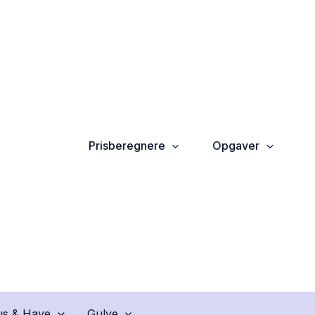
Prisberegnere
Opgaver
s & Have
Gulve