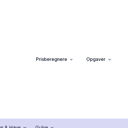
Prisberegnere
Opgaver
s & Have
Gulve