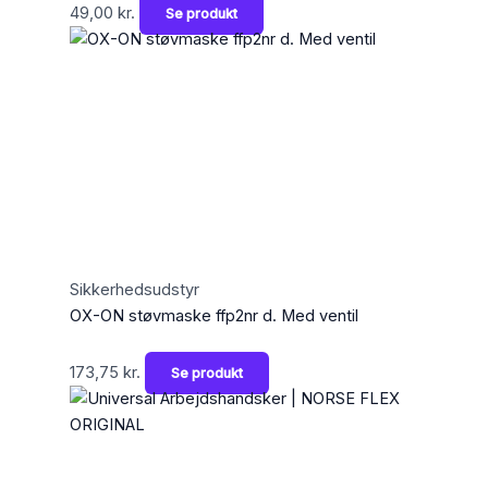
49,00
kr.
Se produkt
Sikkerhedsudstyr
OX-ON støvmaske ffp2nr d. Med ventil
173,75
kr.
Se produkt