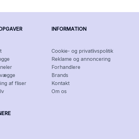
OPGAVER
INFORMATION
t
Cookie- og privatlivspolitik
ægge
Reklame og annoncering
neler
Forhandlere
f vægge
Brands
ng af fliser
Kontakt
lv
Om os
NERE