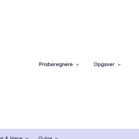
Prisberegnere
Opgaver
s & Have
Gulve