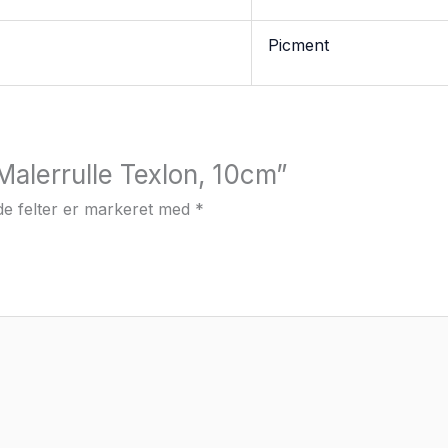
Picment
Malerrulle Texlon, 10cm”
e felter er markeret med
*