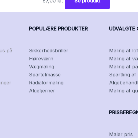
57,00
kr.
Se produkt
POPULÆRE PRODUKTER
UDVALGTE 
kus på
Sikkerhedsbriller
Maling af lof
Høreværn
Maling af v
Vægmaling
Maling af pa
Spartelmasse
Spartling a
inger
Radiatormaling
Algebehandli
f
Algefjerner
Maling af gu
PRISBEREG
Maler pris