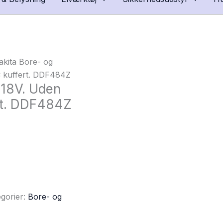
kita Bore- og
C kuffert. DDF484Z
 18V. Uden
ert. DDF484Z
gorier:
Bore- og