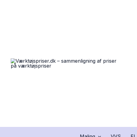
Gå
til
indholdet
Maling
VVS
EL