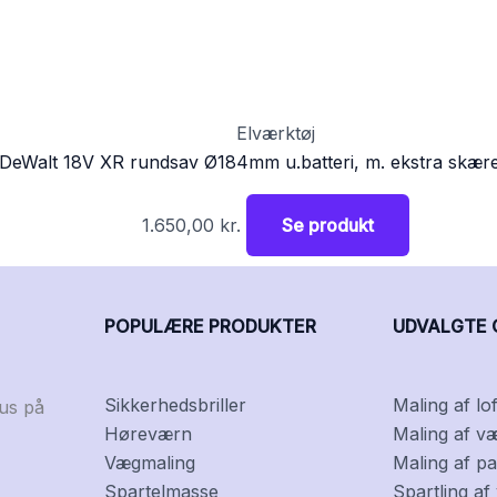
Elværktøj
DeWalt 18V XR rundsav Ø184mm u.batteri, m. ekstra skær
1.650,00
kr.
Se produkt
POPULÆRE PRODUKTER
UDVALGTE 
Sikkerhedsbriller
Maling af lof
kus på
Høreværn
Maling af v
Vægmaling
Maling af pa
Spartelmasse
Spartling a