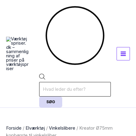
Gå
Products
til
search
indholdet
SØG
Forside
/
Elværktøj
/
Vinkelslibere
/ Kreator Ø75mm
kopbørste til vinkelsliber