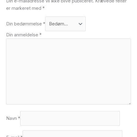
Din e-mailadresse vil ikke blive publiceret.
Krævede felter
er markeret med
*
Din bedømmelse
*
Din anmeldelse
*
Navn
*