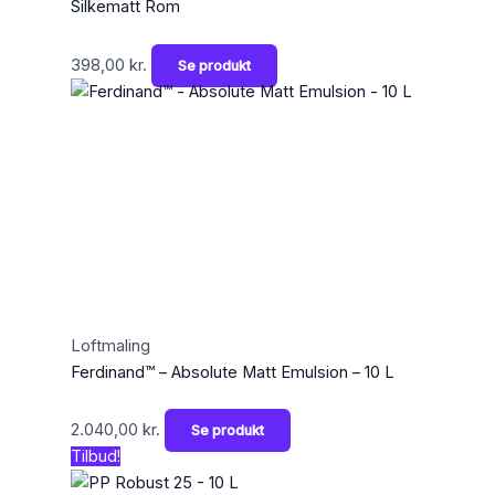
Silkematt Rom
398,00
kr.
Se produkt
Loftmaling
Ferdinand™ – Absolute Matt Emulsion – 10 L
2.040,00
kr.
Se produkt
Tilbud!