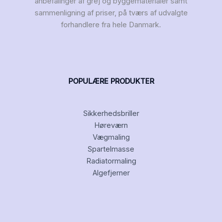
anbefalinger af grej og byggematerialer samt
sammenligning af priser, på tværs af udvalgte
forhandlere fra hele Danmark.
POPULÆRE PRODUKTER
Sikkerhedsbriller
Høreværn
Vægmaling
Spartelmasse
Radiatormaling
Algefjerner