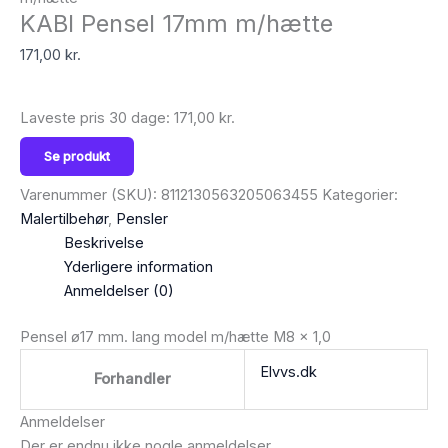
KABI Pensel 17mm m/hætte
171,00
kr.
Laveste pris 30 dage:
171,00
kr.
Se produkt
Varenummer (SKU):
8112130563205063455
Kategorier:
Malertilbehør
,
Pensler
Beskrivelse
Yderligere information
Anmeldelser (0)
Pensel ø17 mm. lang model m/hætte M8 x 1,0
Elvvs.dk
Forhandler
Anmeldelser
Der er endnu ikke nogle anmeldelser.