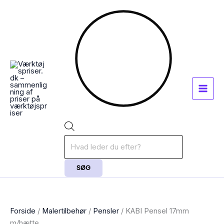
Gå
Products
til
search
indholdet
SØG
Forside
/
Malertilbehør
/
Pensler
/ KABI Pensel 17mm
m/hætte