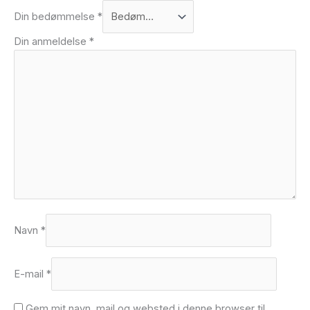
Din bedømmelse
*
Din anmeldelse
*
Navn
*
E-mail
*
Gem mit navn, mail og websted i denne browser til