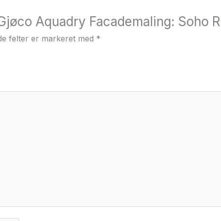
“Gjøco Aquadry Facademaling: Soho Re
e felter er markeret med
*