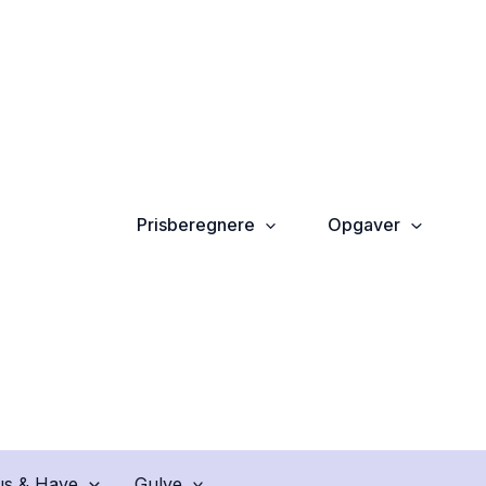
Prisberegnere
Opgaver
s & Have
Gulve