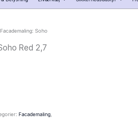
 Facademaling: Soho
Soho Red 2,7
egorier:
Facademaling
,