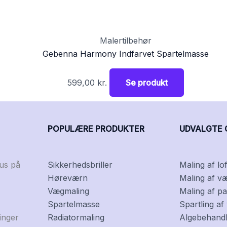
Malertilbehør
Gebenna Harmony Indfarvet Spartelmasse
599,00
kr.
Se produkt
POPULÆRE PRODUKTER
UDVALGTE 
kus på
Sikkerhedsbriller
Maling af lof
Høreværn
Maling af v
Vægmaling
Maling af pa
Spartelmasse
Spartling a
inger
Radiatormaling
Algebehandli