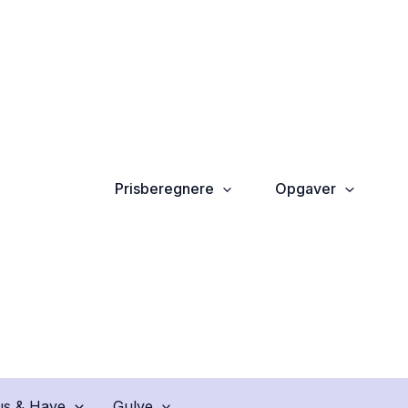
Prisberegnere
Opgaver
s & Have
Gulve