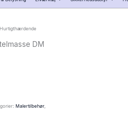
 Hurtigthærdende
rtelmasse DM
gorier:
Malertilbehør
,