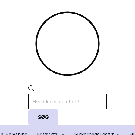
Products
search
SØG
 & Belysning
Elværktøj
Sikkerhedsudstyr
Hu