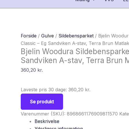
Forside
/
Gulve
/
Sildebensparket
/ Bjelin Woodur
Classic – Eg Sandviken A-stav, Terra Brun Matla
Bjelin Woodura Sildebensparke
Sandviken A-stav, Terra Brun 
360,20
kr.
Laveste pris 30 dage:
360,20
kr.
Se produkt
Varenummer (SKU):
8968661176909811570
Kate
Beskrivelse
Yderligere information