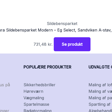
Sildebensparket
ra Sildebensparket Modern – Eg Select, Sandviken A-stav
731,48
kr.
Se produkt
POPULÆRE PRODUKTER
UDVALGTE 
kus på
Sikkerhedsbriller
Maling af lof
Høreværn
Maling af v
Vægmaling
Maling af pa
Spartelmasse
Spartling a
inger
Radiatormaling
Algebehandli