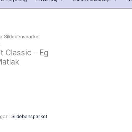
a Sildebensparket
k
t Classic – Eg
Matlak
gori:
Sildebensparket