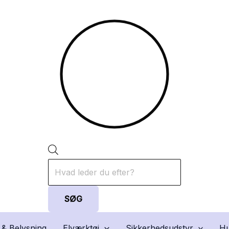
Products
search
SØG
 & Belysning
Elværktøj
Sikkerhedsudstyr
Hu