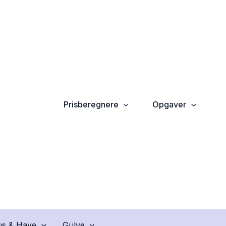
Prisberegnere
Opgaver
s & Have
Gulve