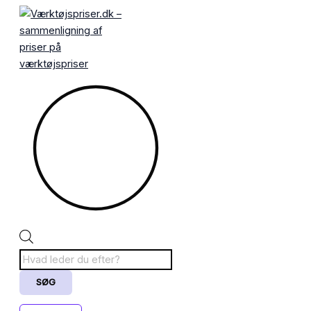
Gå
Products
til
search
indholdet
SØG