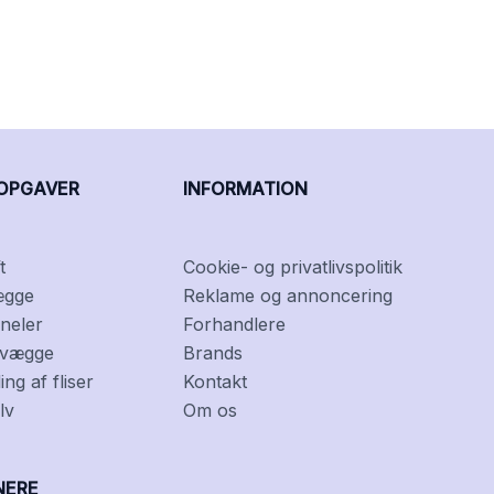
OPGAVER
INFORMATION
t
Cookie- og privatlivspolitik
ægge
Reklame og annoncering
neler
Forhandlere
f vægge
Brands
ng af fliser
Kontakt
lv
Om os
NERE