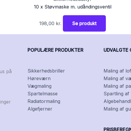
10 x Støvmaske m. udåndingsventil
198,00
kr.
Se produkt
POPULÆRE PRODUKTER
UDVALGTE 
Sikkerhedsbriller
Maling af lof
kus på
Høreværn
Maling af v
Vægmaling
Maling af pa
Spartelmasse
Spartling a
Radiatormaling
Algebehandli
inger
Algefjerner
Maling af gu
f
PRISBEREG