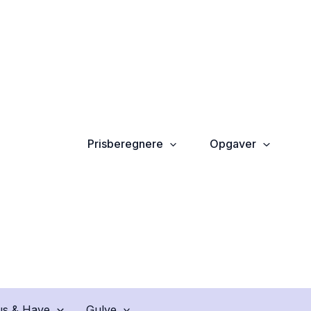
Prisberegnere
Opgaver
s & Have
Gulve