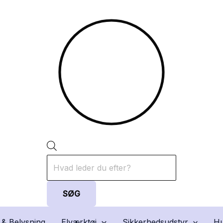
Products
search
SØG
 & Belysning
Elværktøj
Sikkerhedsudstyr
Hu