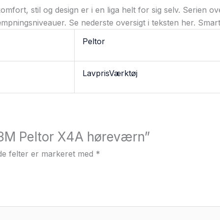
rt, stil og design er i en liga helt for sig selv. Serien o
æmpningsniveauer. Se nederste oversigt i teksten her. Smar
Peltor
LavprisVærktøj
 “3M Peltor X4A høreværn”
e felter er markeret med
*