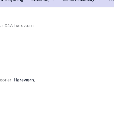
tor X4A høreværn
gorier:
Høreværn
,