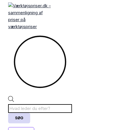
Gå
Products
til
search
indholdet
SØG