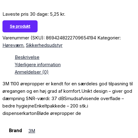
Laveste pris 30 dage:
5,25
kr.
Se produkt
Varenummer (SKU):
8694248222709654194
Kategorier:
Høreværn
,
Sikkerhedsudstyr
Beskrivelse
Yderligere information
Anmeldelser (0)
3M 1100 ørepropper er kendt for en særdeles god tilpasning til
øregangen og en høj grad af komfort.Unikt design – giver god
dæmpning SNR-værdi: 37 dBSmudsafvisende overflade –
bedre hygiejneEnkeltpakkede – 200 stk.i
dispenserkartonBløde ørepropper de
Brand
3M