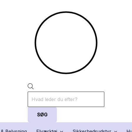
Products
search
SØG
 & Belysning
Elværktøj
Sikkerhedsudstyr
Hu