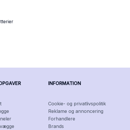
terier
OPGAVER
INFORMATION
t
Cookie- og privatlivspolitik
ægge
Reklame og annoncering
neler
Forhandlere
f vægge
Brands