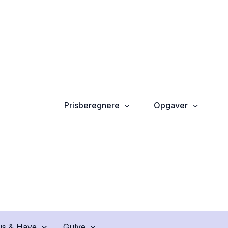
Prisberegnere
Opgaver
s & Have
Gulve