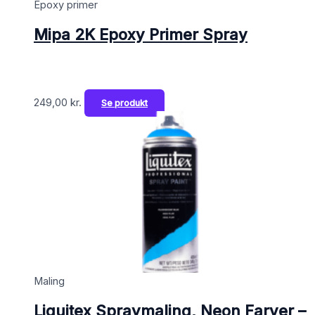
Epoxy primer
Mipa 2K Epoxy Primer Spray
249,00
kr.
Se produkt
Maling
Liquitex Spraymaling, Neon Farver –