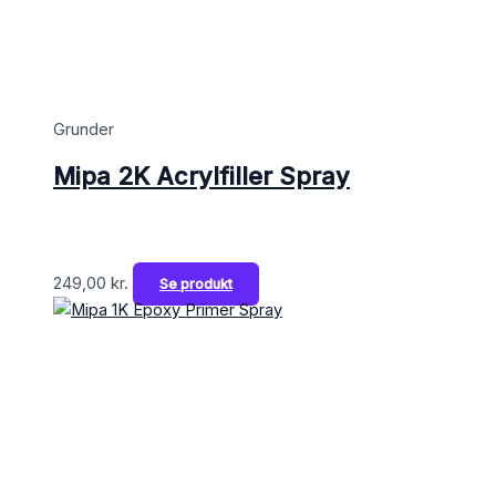
Grunder
Mipa 2K Acrylfiller Spray
249,00
kr.
Se produkt